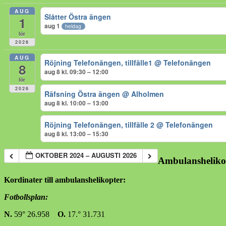
AUG
Slåtter Östra ängen
1
aug 1
heldag
lör
2026
AUG
Röjning Telefonängen, tillfälle1
@ Telefonängen
8
aug 8 kl. 09:30 – 12:00
lör
2026
Räfsning Östra ängen
@ Alholmen
aug 8 kl. 10:00 – 13:00
Röjning Telefonängen, tillfälle 2
@ Telefonängen
aug 8 kl. 13:00 – 15:30
OKTOBER 2024 – AUGUSTI 2026
Ambulansheliko
Kordinater till ambulanshelikopter:
Fotbollsplan:
N.
59° 26.958
O.
17.° 31.731