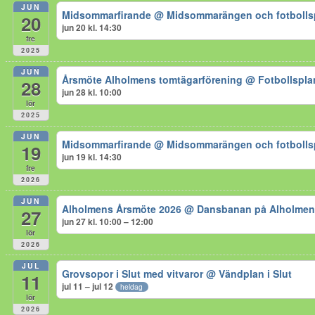
JUN
Midsommarfirande
@ Midsommarängen och fotbolls
20
jun 20 kl. 14:30
fre
2025
JUN
Årsmöte Alholmens tomtägarförening
@ Fotbollspla
28
jun 28 kl. 10:00
lör
2025
JUN
Midsommarfirande
@ Midsommarängen och fotbolls
19
jun 19 kl. 14:30
fre
2026
JUN
Alholmens Årsmöte 2026
@ Dansbanan på Alholme
27
jun 27 kl. 10:00 – 12:00
lör
2026
JUL
Grovsopor i Slut med vitvaror
@ Vändplan i Slut
11
jul 11 – jul 12
heldag
lör
2026