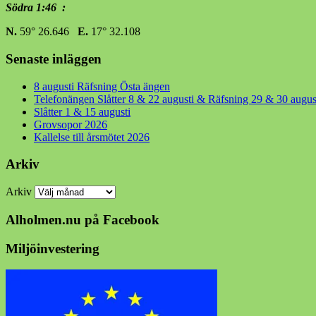
Södra 1:46 :
N.
59° 26.646
E.
17° 32.108
Senaste inläggen
8 augusti Räfsning Östa ängen
Telefonängen Slåtter 8 & 22 augusti & Räfsning 29 & 30 augus
Slåtter 1 & 15 augusti
Grovsopor 2026
Kallelse till årsmötet 2026
Arkiv
Arkiv
Alholmen.nu på Facebook
Miljöinvestering