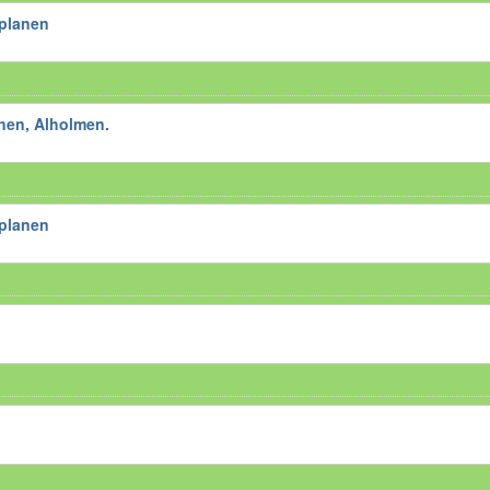
planen
nen, Alholmen.
planen
n