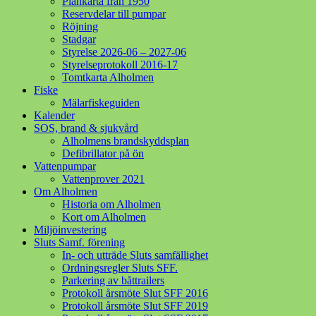
Plankarta från 1950
Reservdelar till pumpar
Röjning
Stadgar
Styrelse 2026-06 – 2027-06
Styrelseprotokoll 2016-17
Tomtkarta Alholmen
Fiske
Mälarfiskeguiden
Kalender
SOS, brand & sjukvård
Alholmens brandskyddsplan
Defibrillator på ön
Vattenpumpar
Vattenprover 2021
Om Alholmen
Historia om Alholmen
Kort om Alholmen
Miljöinvestering
Sluts Samf. förening
In- och utträde Sluts samfällighet
Ordningsregler Sluts SFF.
Parkering av båttrailers
Protokoll årsmöte Slut SFF 2016
Protokoll årsmöte Slut SFF 2019