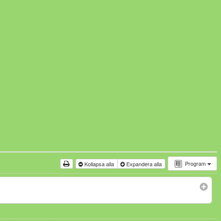
Program
Kollapsa alla
Expandera alla