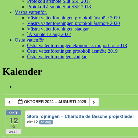
Protokoll årsmöte Slut SSF 2017
Protokoll årsmöte Slut SSF 2018
Västra vattenför.
Västra vattenföreningen protokoll årsmöte 2019
Västra vattenföreningen protokoll årsmöte 2020
Västra vattenföreningen stadgar
`Årsmöte 13 aug 2022
Östra vattenför.
Östra vattenföreningen ekonomisk rapport för 2018
Östra vattenföreningen protokoll årsmöte 2019
Östra vattenföreningen stadgar
Kalender
OKTOBER 2024 – AUGUSTI 2026
OKT
Stora röjningen – Charlotte de Besche projektleder
12
okt 12
heldag
lör
2024