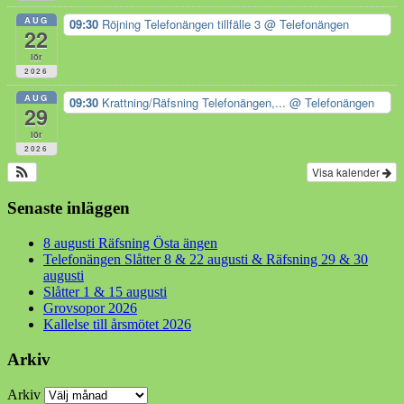
AUG
09:30
Röjning Telefonängen tillfälle 3
@ Telefonängen
22
lör
2026
AUG
09:30
Krattning/Räfsning Telefonängen,...
@ Telefonängen
29
lör
2026
Visa kalender
Senaste inläggen
8 augusti Räfsning Östa ängen
Telefonängen Slåtter 8 & 22 augusti & Räfsning 29 & 30
augusti
Slåtter 1 & 15 augusti
Grovsopor 2026
Kallelse till årsmötet 2026
Arkiv
Arkiv