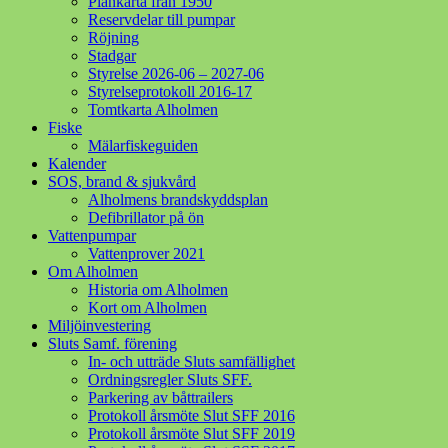
Plankarta från 1950
Reservdelar till pumpar
Röjning
Stadgar
Styrelse 2026-06 – 2027-06
Styrelseprotokoll 2016-17
Tomtkarta Alholmen
Fiske
Mälarfiskeguiden
Kalender
SOS, brand & sjukvård
Alholmens brandskyddsplan
Defibrillator på ön
Vattenpumpar
Vattenprover 2021
Om Alholmen
Historia om Alholmen
Kort om Alholmen
Miljöinvestering
Sluts Samf. förening
In- och utträde Sluts samfällighet
Ordningsregler Sluts SFF.
Parkering av båttrailers
Protokoll årsmöte Slut SFF 2016
Protokoll årsmöte Slut SFF 2019