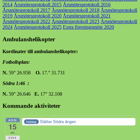
2014
Årsmötesprotokoll 2015
Årsmötesprotokoll 2016
Årsmötesprotokoll 2017
Årsmötesprotokoll 2018
Årsmötesprotokoll
2019
Årsmötesprotokoll 2020
Årsmötesprotokoll 2021
Årsmötesprotokoll 2022
Årsmötesprotokoll 2023
Årsmötesprotokoll
2024
Årsmötesprotokoll 2025
Extra föreningsmöte 2020
Ambulanshelikopter
Kordinater till ambulanshelikopter:
Fotbollsplan:
N.
59° 26.958
O.
17.° 31.731
Södra 1:46 :
N.
59° 26.646
E.
17° 32.108
Kommande aktiviteter
AUG
Slåtter Södra ängen
heldag
15
lör
2026