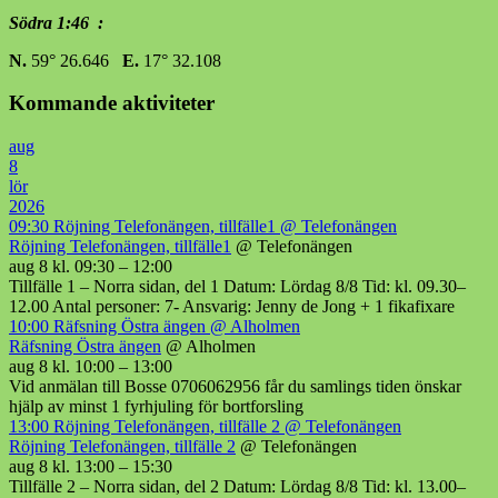
Södra 1:46 :
N.
59° 26.646
E.
17° 32.108
Kommande aktiviteter
aug
8
lör
2026
09:30
Röjning Telefonängen, tillfälle1
@ Telefonängen
Röjning Telefonängen, tillfälle1
@ Telefonängen
aug 8 kl. 09:30 – 12:00
Tillfälle 1 – Norra sidan, del 1 Datum: Lördag 8/8 Tid: kl. 09.30–
12.00 Antal personer: 7- Ansvarig: Jenny de Jong + 1 fikafixare
10:00
Räfsning Östra ängen
@ Alholmen
Räfsning Östra ängen
@ Alholmen
aug 8 kl. 10:00 – 13:00
Vid anmälan till Bosse 0706062956 får du samlings tiden önskar
hjälp av minst 1 fyrhjuling för bortforsling
13:00
Röjning Telefonängen, tillfälle 2
@ Telefonängen
Röjning Telefonängen, tillfälle 2
@ Telefonängen
aug 8 kl. 13:00 – 15:30
Tillfälle 2 – Norra sidan, del 2 Datum: Lördag 8/8 Tid: kl. 13.00–