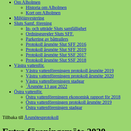
Om Alholmen
Historia om Alholmen
Kort om Alholmen
Miljöinvestering
Sluts Samf. förening
In- och utträde Sluts samfällighet
Ordningsregler Sluts SFF.
Parkering av båttrailers
Protokoll årsmöte Slut SFF 2016
Protokoll årsmöte Slut SFF 2019
Protokoll årsmöte Slut SSF 2017
Protokoll årsmöte Slut SSF 2018
Västra vattenför.
Västra vattenföreningen protokoll årsmöte 2019
Västra vattenföreningen protokoll årsmöte 2020
Västra vattenföreningen stadgar
`Årsmöte 13 aug 2022
Östra vattenför.
Östra vattenföreningen ekonomisk rapport för 2018
Östra vattenföreningen protokoll årsmöte 2019
Östra vattenföreningen stadgar
Tillbaka till
Årsmötesprotokoll