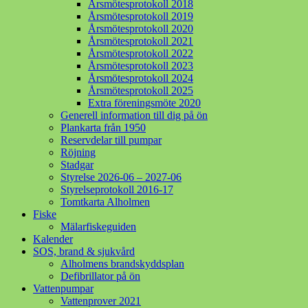
Årsmötesprotokoll 2018
Årsmötesprotokoll 2019
Årsmötesprotokoll 2020
Årsmötesprotokoll 2021
Årsmötesprotokoll 2022
Årsmötesprotokoll 2023
Årsmötesprotokoll 2024
Årsmötesprotokoll 2025
Extra föreningsmöte 2020
Generell information till dig på ön
Plankarta från 1950
Reservdelar till pumpar
Röjning
Stadgar
Styrelse 2026-06 – 2027-06
Styrelseprotokoll 2016-17
Tomtkarta Alholmen
Fiske
Mälarfiskeguiden
Kalender
SOS, brand & sjukvård
Alholmens brandskyddsplan
Defibrillator på ön
Vattenpumpar
Vattenprover 2021