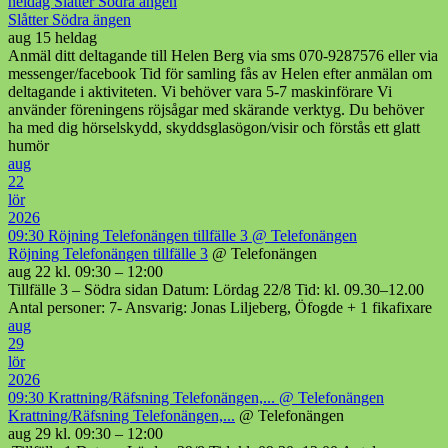
heldag
Slåtter Södra ängen
Slåtter Södra ängen
aug 15
heldag
Anmäl ditt deltagande till Helen Berg via sms 070-9287576 eller via
messenger/facebook Tid för samling fås av Helen efter anmälan om
deltagande i aktiviteten. Vi behöver vara 5-7 maskinförare Vi
använder föreningens röjsågar med skärande verktyg. Du behöver
ha med dig hörselskydd, skyddsglasögon/visir och förstås ett glatt
humör
aug
22
lör
2026
09:30
Röjning Telefonängen tillfälle 3
@ Telefonängen
Röjning Telefonängen tillfälle 3
@ Telefonängen
aug 22 kl. 09:30 – 12:00
Tillfälle 3 – Södra sidan Datum: Lördag 22/8 Tid: kl. 09.30–12.00
Antal personer: 7- Ansvarig: Jonas Liljeberg, Öfogde + 1 fikafixare
aug
29
lör
2026
09:30
Krattning/Räfsning Telefonängen,...
@ Telefonängen
Krattning/Räfsning Telefonängen,...
@ Telefonängen
aug 29 kl. 09:30 – 12:00