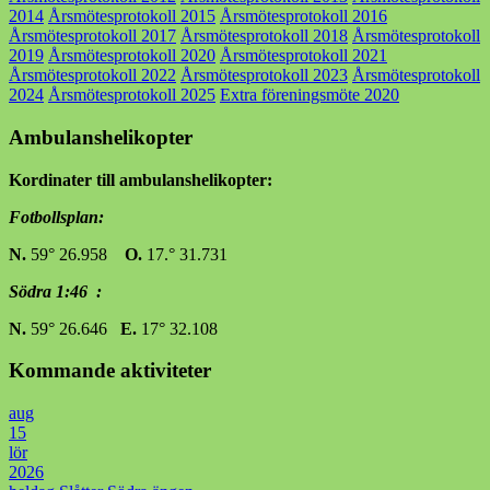
2014
Årsmötesprotokoll 2015
Årsmötesprotokoll 2016
Årsmötesprotokoll 2017
Årsmötesprotokoll 2018
Årsmötesprotokoll
2019
Årsmötesprotokoll 2020
Årsmötesprotokoll 2021
Årsmötesprotokoll 2022
Årsmötesprotokoll 2023
Årsmötesprotokoll
2024
Årsmötesprotokoll 2025
Extra föreningsmöte 2020
Ambulanshelikopter
Kordinater till ambulanshelikopter:
Fotbollsplan:
N.
59° 26.958
O.
17.° 31.731
Södra 1:46 :
N.
59° 26.646
E.
17° 32.108
Kommande aktiviteter
aug
15
lör
2026