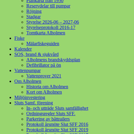
Plankarta från 1950
Reservdelar till pumpar
Röjning
Stadgar
Styrelse 2026-06 – 2027-06
Styrelseprotokoll 2016-17
Tomtkarta Alholmen
Fiske
Mälarfiskeguiden
Kalender
SOS, brand & sjukvård
Alholmens brandskyddsplan
Defibrillator på ön
Vattenpumpar
Vattenprover 2021
Om Alholmen
Historia om Alholmen
Kort om Alholmen
Miljöinvestering
Sluts Samf. förening
In- och utträde Sluts samfällighet
Ordningsregler Sluts SFF.
Parkering av båttrailers
Protokoll årsmöte Slut SFF 2016
Protokoll årsmöte Slut SFF 2019